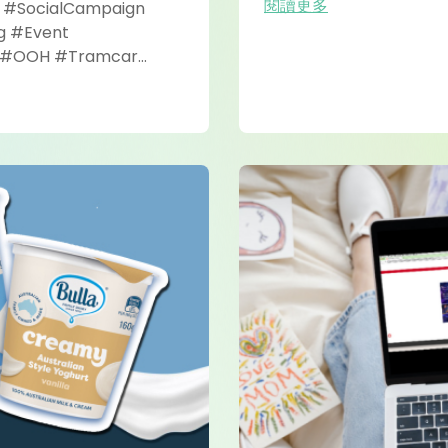
閱讀更多
 #SocialCampaign
g #Event
t #OOH #Tramcar
board