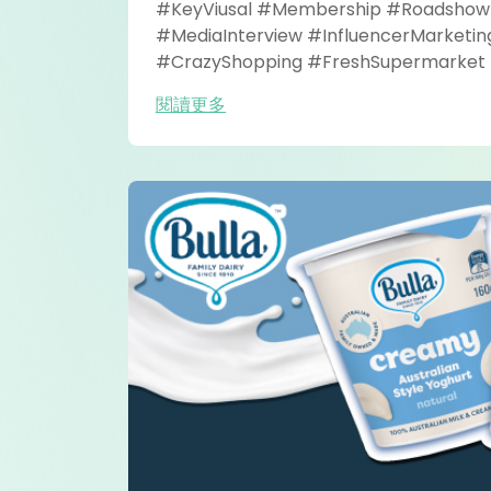
#KeyViusal #Membership #Roadshow
#MediaInterview #InfluencerMarketin
#CrazyShopping #FreshSupermarke
#TramShelter #Bus #Taxi #LED #Bill
閱讀更多