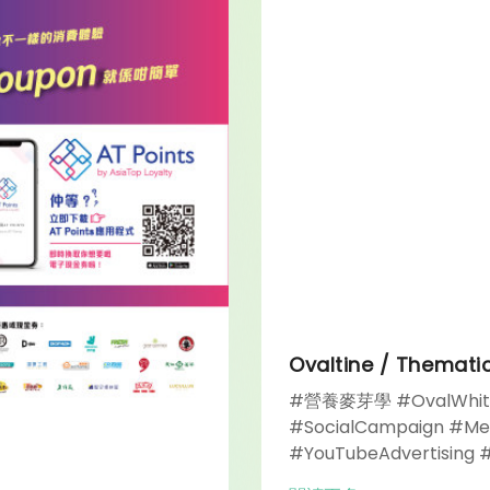
Ovaltine / Themat
#營養麥芽學 #OvalWhite
#SocialCampaign #Med
#YouTubeAdvertising 