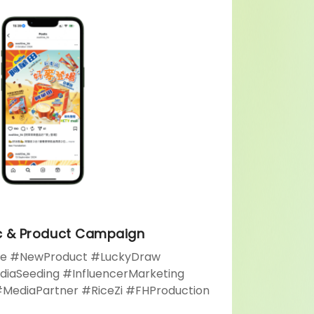
ic & Product Campaign
 #NewProduct #LuckyDraw
iaSeeding #InfluencerMarketing
#MediaPartner #RiceZi #FHProduction