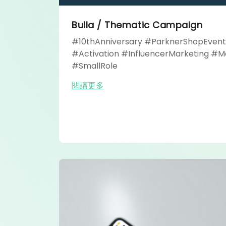
Bulla / Thematic Campaign
#10thAnniversary #ParknerShopEven
#Activation #InfluencerMarketing #M
#SmallRole
閱讀更多